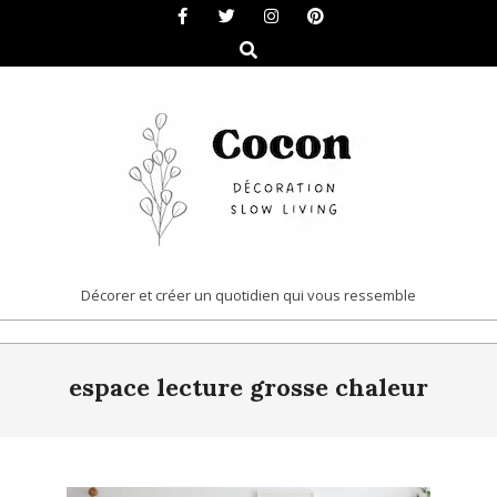
Skip
to
Search
content
COCON
Décorer et créer un quotidien qui vous ressemble
|
Primary
DÉCORATION
espace lecture grosse chaleur
Navigation
&
Menu
SLOW
LIVING