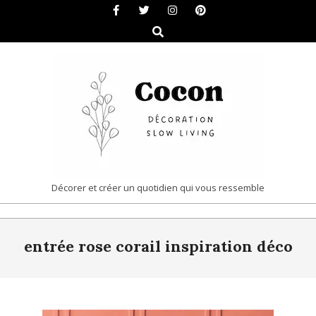
Skip
to
Search
content
COCON
Décorer et créer un quotidien qui vous ressemble
|
Primary
DÉCORATION
entrée rose corail inspiration déco
Navigation
&
Menu
SLOW
LIVING