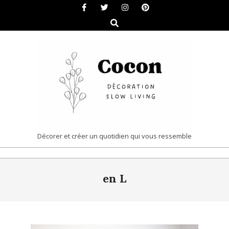
Skip
to
Search
content
COCON
Décorer et créer un quotidien qui vous ressemble
|
Primary
DÉCORATION
en L
Navigation
&
Menu
SLOW
LIVING