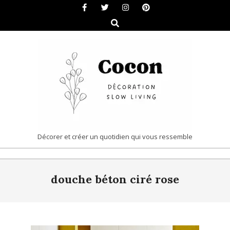
Skip
to
Search
content
COCON
Décorer et créer un quotidien qui vous ressemble
|
Primary
DÉCORATION
douche béton ciré rose
Navigation
&
Menu
SLOW
LIVING