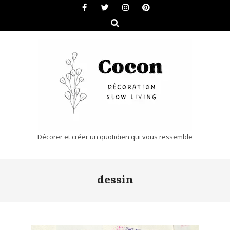
Skip
to
Search
content
COCON
Décorer et créer un quotidien qui vous ressemble
|
Primary
DÉCORATION
dessin
Navigation
&
Menu
SLOW
LIVING