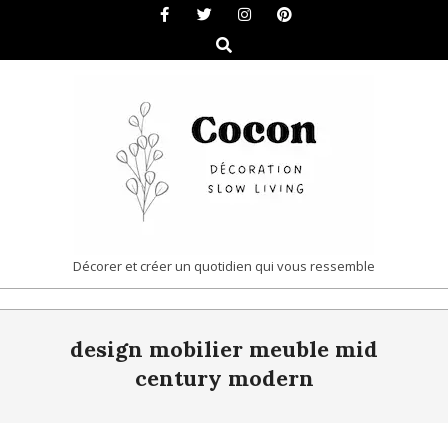
Skip
to
Search
content
COCON
Décorer et créer un quotidien qui vous ressemble
|
Primary
DÉCORATION
design mobilier meuble mid
Navigation
&
Menu
century modern
SLOW
LIVING