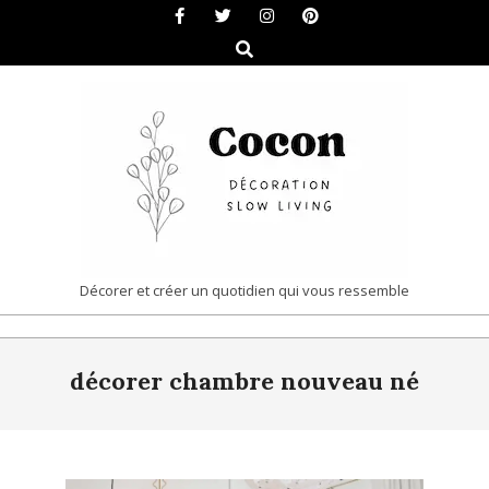
Skip
to
Search
content
COCON
Décorer et créer un quotidien qui vous ressemble
|
Primary
DÉCORATION
décorer chambre nouveau né
Navigation
&
Menu
SLOW
LIVING