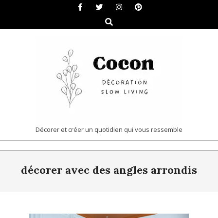
Skip
to
Search
content
COCON
Décorer et créer un quotidien qui vous ressemble
|
Primary
DÉCORATION
décorer avec des angles arrondis
Navigation
&
Menu
SLOW
LIVING