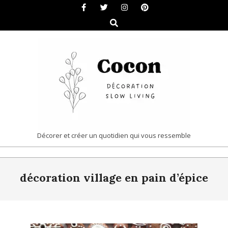
Skip
to
Search
content
COCON
Décorer et créer un quotidien qui vous ressemble
|
Primary
DÉCORATION
décoration village en pain d’épice
Navigation
&
Menu
SLOW
LIVING