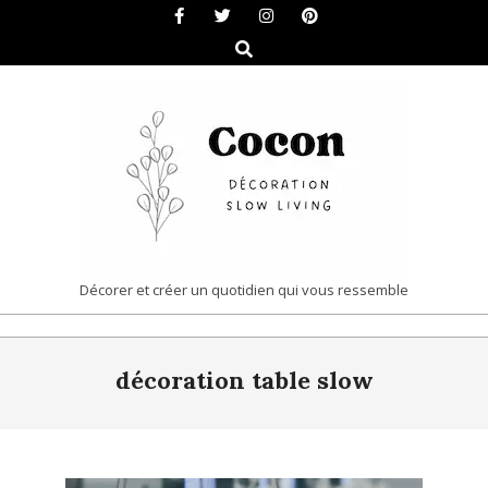
Skip
to
Search
content
COCON
Décorer et créer un quotidien qui vous ressemble
|
Primary
DÉCORATION
décoration table slow
Navigation
&
Menu
SLOW
LIVING