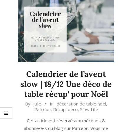
Calendrier de l’avent
slow | 18/12 Une déco de
table récup’ pour Noël
2019-
By:
Julie
In:
décoration de table noel
,
Patreon
,
Récup' déco
,
Slow Life
12-
18
Cet article est réservé aux mécènes &
abonné•e•s du blog sur Patreon. Vous me