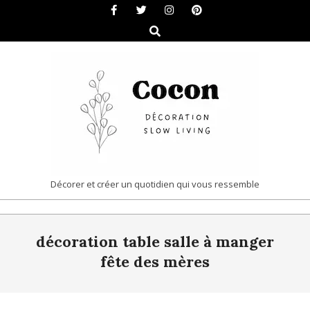
Skip
to
Search
content
COCON
Décorer et créer un quotidien qui vous ressemble
|
Primary
DÉCORATION
décoration table salle à manger
Navigation
&
Menu
fête des mères
SLOW
LIVING