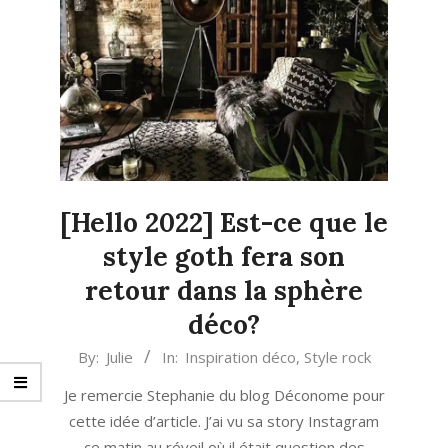
[Hello 2022] Est-ce que le
style goth fera son
retour dans la sphère
déco?
2021-
By:
Julie
In:
Inspiration déco
,
Style rock
12-
Je remercie Stephanie du blog Déconome pour
08
cette idée d’article. J’ai vu sa story Instagram
ce matin au réveil où il était question des