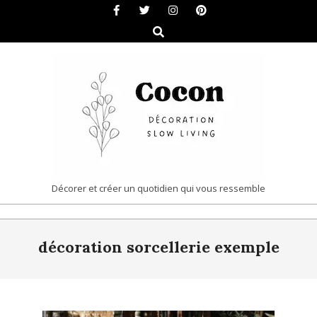
Skip
to
Search
content
COCON
Décorer et créer un quotidien qui vous ressemble
|
Primary
DÉCORATION
décoration sorcellerie exemple
Navigation
&
Menu
SLOW
LIVING