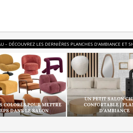
U – DÉCOUVREZ LES DERNIÈRES PLANCHES D’AMBIANCE ET 
UN PETIT SALON CH
S COLORÉS POUR METTRE
CONFORTABLE | PL
PEPS DANS LE SALON
D’AMBIANCE