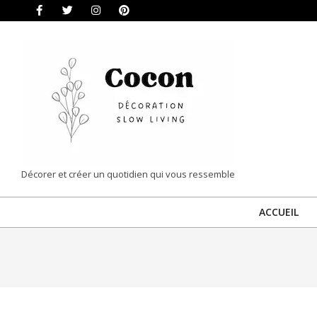
Skip
to
content
COCON
Décorer et créer un quotidien qui vous ressemble
|
ACCUEIL
DÉCORATION
&
SLOW
LIVING