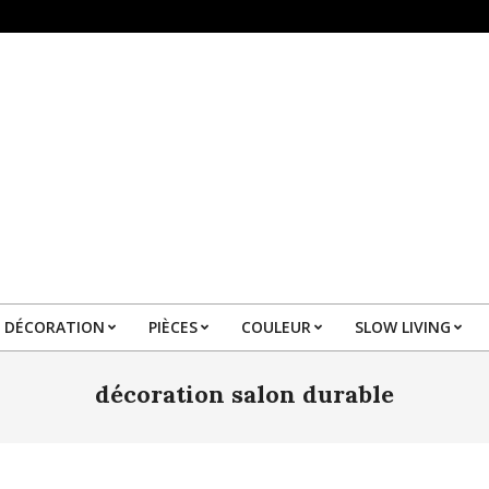
DÉCORATION
PIÈCES
COULEUR
SLOW LIVING
Primary
Navigation
décoration salon durable
Menu