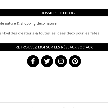
LES DOSSIERS DU BLOG
yle nature
&
shopping déco nature
 Noël des créateurs
&
t
outes les idées déco pour les fêtes
RETROUVEZ MOI SUR LES RÉSEAUX SOCIAUX