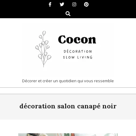
Skip
to
Search
content
COCON
Décorer et créer un quotidien qui vous ressemble
|
Primary
DÉCORATION
décoration salon canapé noir
Navigation
&
Menu
SLOW
LIVING