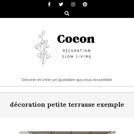
Skip
to
Search
content
COCON
Décorer et créer un quotidien qui vous ressemble
|
Primary
DÉCORATION
décoration petite terrasse exemple
Navigation
&
Menu
SLOW
LIVING