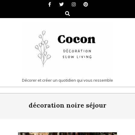
Skip
to
Search
content
COCON
Décorer et créer un quotidien qui vous ressemble
|
Primary
DÉCORATION
décoration noire séjour
Navigation
&
Menu
SLOW
LIVING