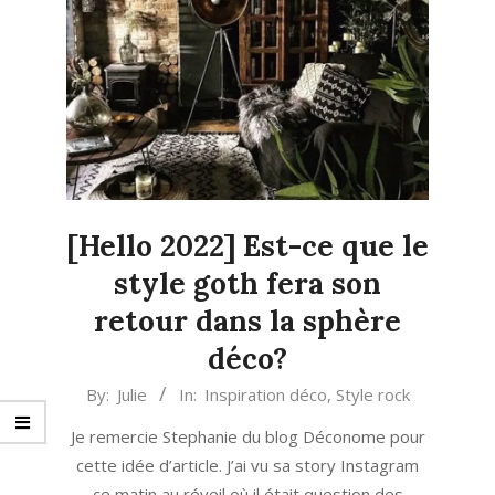
[Hello 2022] Est-ce que le
style goth fera son
retour dans la sphère
déco?
2021-
By:
Julie
In:
Inspiration déco
,
Style rock
12-
Je remercie Stephanie du blog Déconome pour
08
cette idée d’article. J’ai vu sa story Instagram
ce matin au réveil où il était question des