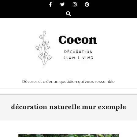
Skip
to
Search
content
COCON
Décorer et créer un quotidien qui vous ressemble
|
Primary
DÉCORATION
décoration naturelle mur exemple
Navigation
&
Menu
SLOW
LIVING