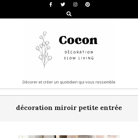
Skip
to
Search
content
COCON
Décorer et créer un quotidien qui vous ressemble
|
Primary
DÉCORATION
décoration miroir petite entrée
Navigation
&
Menu
SLOW
LIVING