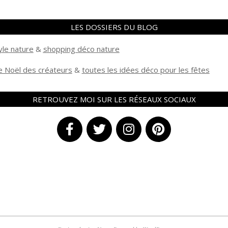
LES DOSSIERS DU BLOG
yle nature
&
shopping déco nature
 Noël des créateurs
&
t
outes les idées déco pour les fêtes
RETROUVEZ MOI SUR LES RÉSEAUX SOCIAUX