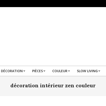
DÉCORATION
PIÈCES
COULEUR
SLOW LIVING
Primary
Navigation
décoration intérieur zen couleur
Menu