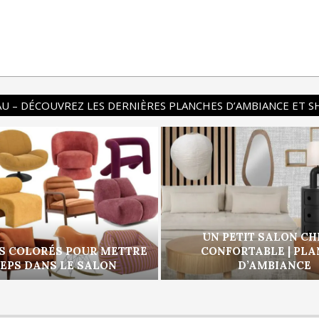
U – DÉCOUVREZ LES DERNIÈRES PLANCHES D’AMBIANCE ET 
UN PETIT SALON CH
S COLORÉS POUR METTRE
CONFORTABLE | PL
PEPS DANS LE SALON
D’AMBIANCE