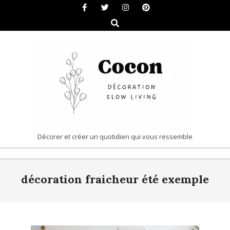
Skip
to
Search
content
COCON
Décorer et créer un quotidien qui vous ressemble
|
Primary
DÉCORATION
décoration fraicheur été exemple
Navigation
&
Menu
SLOW
LIVING