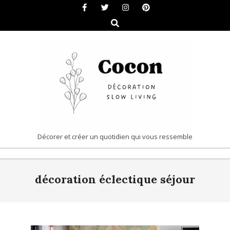
Skip
to
Search
content
COCON
Décorer et créer un quotidien qui vous ressemble
|
Primary
DÉCORATION
décoration éclectique séjour
Navigation
&
Menu
SLOW
LIVING