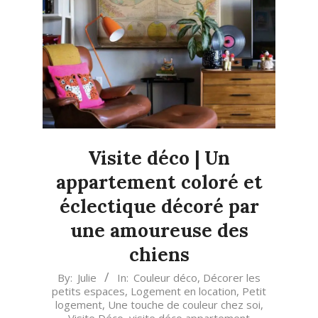
Visite déco | Un
appartement coloré et
éclectique décoré par
une amoureuse des
chiens
2023-
By:
Julie
In:
Couleur déco
,
Décorer les
petits espaces
,
Logement en location
,
Petit
12-
logement
,
Une touche de couleur chez soi
,
12