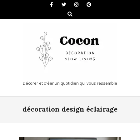
Skip
to
Search
content
COCON
Décorer et créer un quotidien qui vous ressemble
|
Primary
DÉCORATION
décoration design éclairage
Navigation
&
Menu
SLOW
LIVING