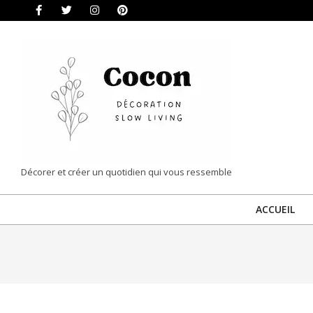
Skip
to
content
COCON
Décorer et créer un quotidien qui vous ressemble
|
ACCUEIL
DÉCORATION
&
SLOW
LIVING