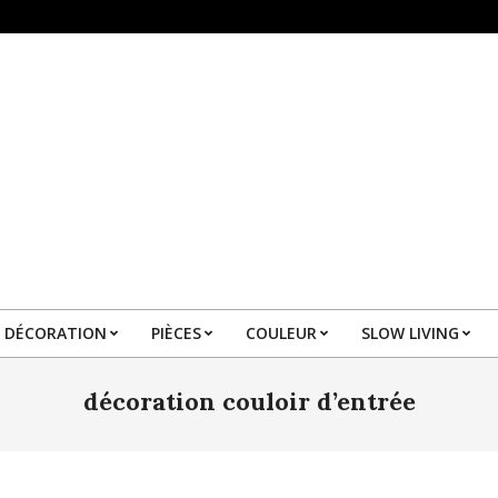
DÉCORATION
PIÈCES
COULEUR
SLOW LIVING
Primary
Navigation
décoration couloir d’entrée
Menu