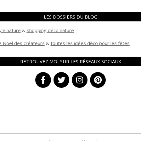
LES DOSSIERS DU BLOG
yle nature
&
shopping déco nature
 Noël des créateurs
&
t
outes les idées déco pour les fêtes
RETROUVEZ MOI SUR LES RÉSEAUX SOCIAUX