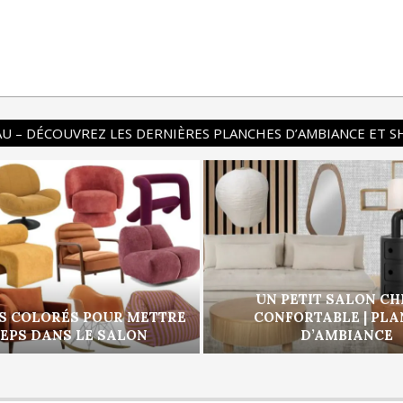
U – DÉCOUVREZ LES DERNIÈRES PLANCHES D’AMBIANCE ET 
UN PETIT SALON CH
S COLORÉS POUR METTRE
CONFORTABLE | PL
PEPS DANS LE SALON
D’AMBIANCE