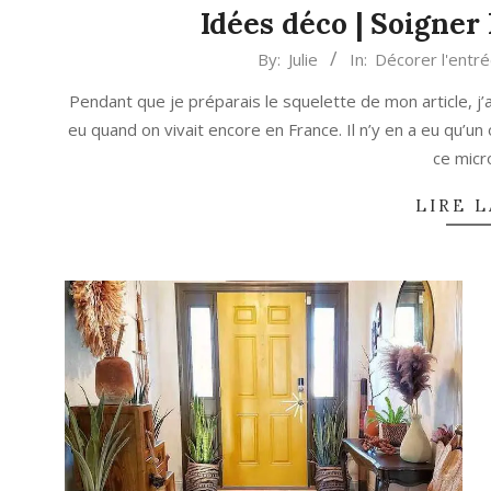
Idées déco | Soigner 
2023-
By:
Julie
In:
Décorer l'entr
04-
Pendant que je préparais le squelette de mon article, j’a
11
eu quand on vivait encore en France. Il n’y en a eu qu’un 
ce mic
LIRE L