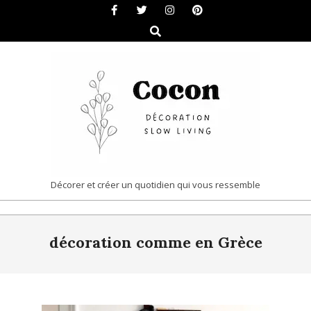
Skip
to
Search
content
COCON
Décorer et créer un quotidien qui vous ressemble
|
Primary
DÉCORATION
décoration comme en Grèce
Navigation
&
Menu
SLOW
LIVING