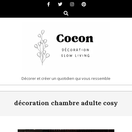
Skip
to
Search
content
COCON
Décorer et créer un quotidien qui vous ressemble
|
Primary
DÉCORATION
décoration chambre adulte cosy
Navigation
&
Menu
SLOW
LIVING