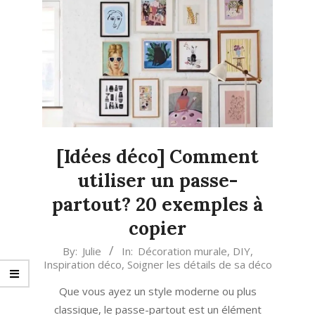
[Idées déco] Comment
utiliser un passe-
partout? 20 exemples à
copier
2023-
By:
Julie
In:
Décoration murale
,
DIY
,
Inspiration déco
,
Soigner les détails de sa déco
01-
10
Que vous ayez un style moderne ou plus
classique, le passe-partout est un élément