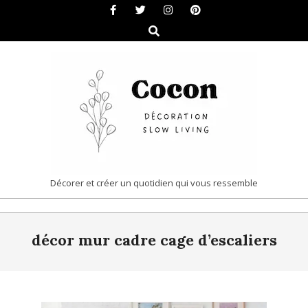
Skip
to
Search
content
COCON
Décorer et créer un quotidien qui vous ressemble
|
Primary
DÉCORATION
décor mur cadre cage d’escaliers
Navigation
&
Menu
SLOW
LIVING