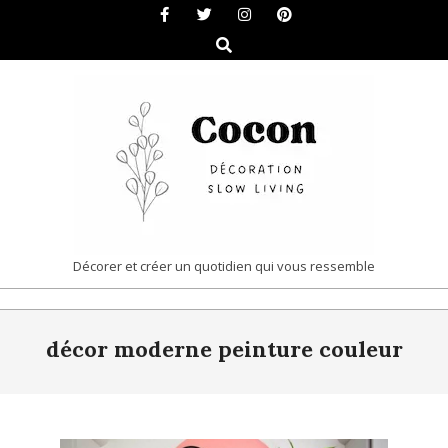
Skip
to
Search
content
COCON
Décorer et créer un quotidien qui vous ressemble
|
Primary
DÉCORATION
décor moderne peinture couleur
Navigation
&
Menu
SLOW
LIVING