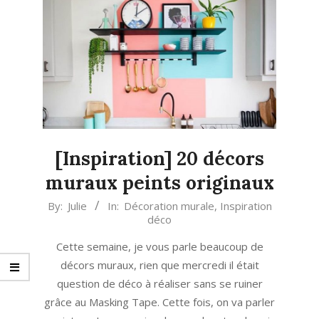
[Inspiration] 20 décors
muraux peints originaux
2021-
By:
Julie
In:
Décoration murale
,
Inspiration
déco
04-
02
Cette semaine, je vous parle beaucoup de
décors muraux, rien que mercredi il était
question de déco à réaliser sans se ruiner
grâce au Masking Tape. Cette fois, on va parler