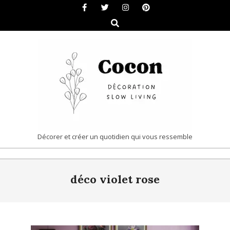
Skip
to
Search
content
COCON
Décorer et créer un quotidien qui vous ressemble
|
Primary
DÉCORATION
déco violet rose
Navigation
&
Menu
SLOW
LIVING