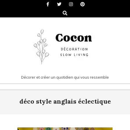
Skip
to
Search
content
COCON
Décorer et créer un quotidien qui vous ressemble
|
Primary
DÉCORATION
déco style anglais éclectique
Navigation
&
Menu
SLOW
LIVING