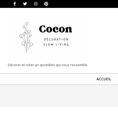
Skip
to
content
COCON
Décorer et créer un quotidien qui vous ressemble
|
ACCUEIL
DÉCORATION
&
SLOW
LIVING