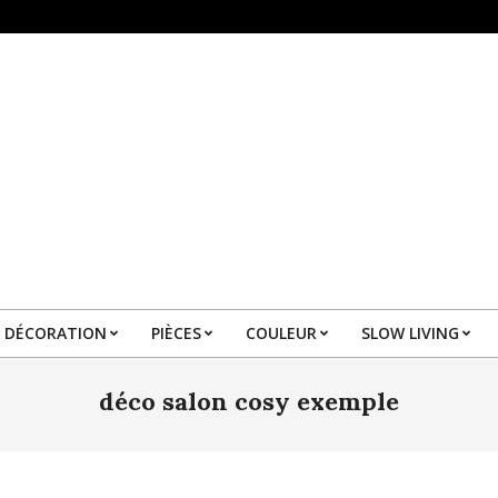
DÉCORATION
PIÈCES
COULEUR
SLOW LIVING
Primary
Navigation
déco salon cosy exemple
Menu