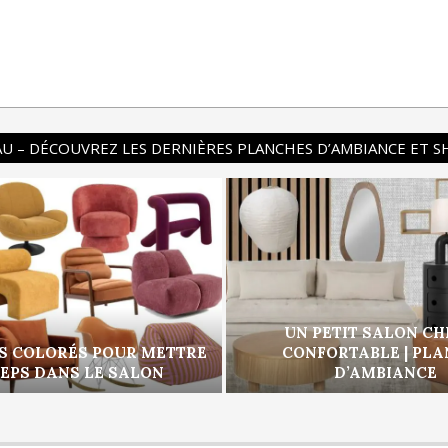
U – DÉCOUVREZ LES DERNIÈRES PLANCHES D’AMBIANCE ET 
UN PETIT SALON CH
S COLORÉS POUR METTRE
CONFORTABLE | PL
PEPS DANS LE SALON
D’AMBIANCE