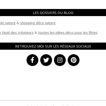
LES DOSSIERS DU BLOG
yle nature
&
shopping déco nature
 Noël des créateurs
&
t
outes les idées déco pour les fêtes
RETROUVEZ MOI SUR LES RÉSEAUX SOCIAUX