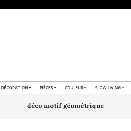
DÉCORATION
PIÈCES
COULEUR
SLOW LIVING
Primary
Navigation
déco motif géométrique
Menu