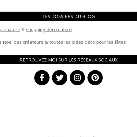
LES DOSSIERS DU BLOG
yle nature
&
shopping déco nature
 Noël des créateurs
&
t
outes les idées déco pour les fêtes
RETROUVEZ MOI SUR LES RÉSEAUX SOCIAUX