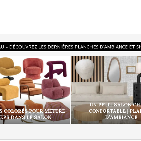
U – DÉCOUVREZ LES DERNIÈRES PLANCHES D’AMBIANCE ET 
UN PETIT SALON CH
S COLORÉS POUR METTRE
CONFORTABLE | PL
PEPS DANS LE SALON
D’AMBIANCE