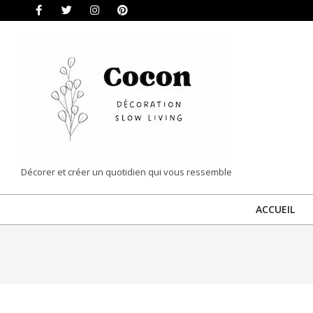
Skip
to
content
COCON
Décorer et créer un quotidien qui vous ressemble
|
ACCUEIL
DÉCORATION
&
SLOW
LIVING