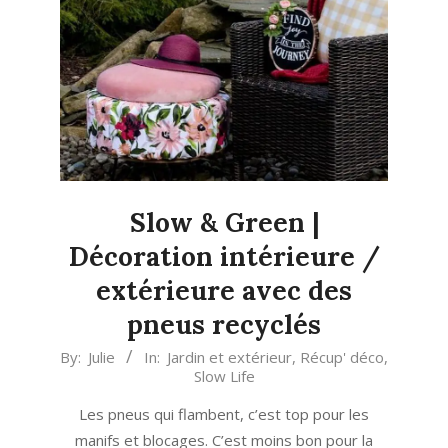
Slow & Green |
Décoration intérieure /
extérieure avec des
pneus recyclés
2023-
By:
Julie
In:
Jardin et extérieur
,
Récup' déco
,
Slow Life
04-
14
Les pneus qui flambent, c’est top pour les
manifs et blocages. C’est moins bon pour la