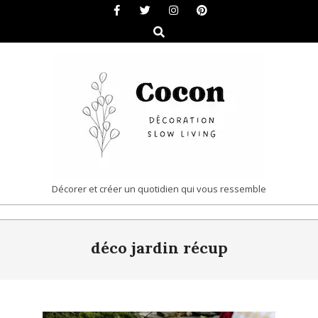
Skip
to
Search
content
COCON
Décorer et créer un quotidien qui vous ressemble
|
Primary
DÉCORATION
déco jardin récup
Navigation
&
Menu
SLOW
LIVING