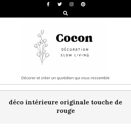
Skip
to
Search
content
COCON
Décorer et créer un quotidien qui vous ressemble
|
Primary
DÉCORATION
déco intérieure originale touche de
Navigation
&
Menu
rouge
SLOW
LIVING