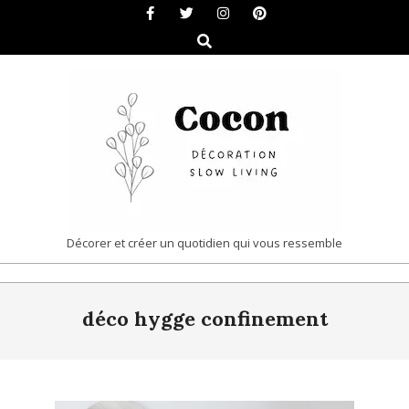
Skip
to
Search
content
COCON
Décorer et créer un quotidien qui vous ressemble
|
Primary
DÉCORATION
déco hygge confinement
Navigation
&
Menu
SLOW
LIVING