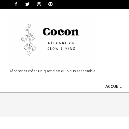
Skip
to
content
COCON
Décorer et créer un quotidien qui vous ressemble
|
ACCUEIL
DÉCORATION
&
SLOW
LIVING