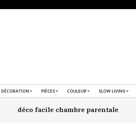
DÉCORATION
PIÈCES
COULEUR
SLOW LIVING
Primary
Navigation
déco facile chambre parentale
Menu