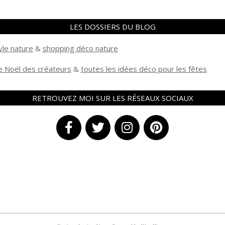
LES DOSSIERS DU BLOG
yle nature
&
shopping déco nature
 Noël des créateurs
&
t
outes les idées déco pour les fêtes
RETROUVEZ MOI SUR LES RÉSEAUX SOCIAUX