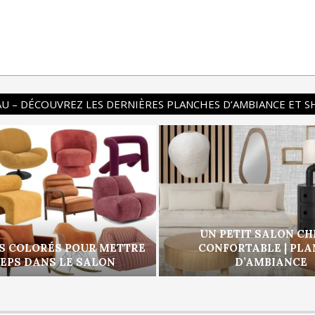
U – DÉCOUVREZ LES DERNIÈRES PLANCHES D’AMBIANCE ET 
UN PETIT SALON CH
S COLORÉS POUR METTRE
CONFORTABLE | PL
PEPS DANS LE SALON
D’AMBIANCE