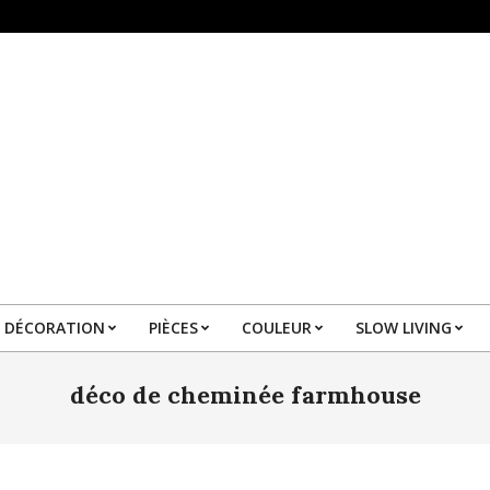
DÉCORATION
PIÈCES
COULEUR
SLOW LIVING
Primary
Navigation
déco de cheminée farmhouse
Menu