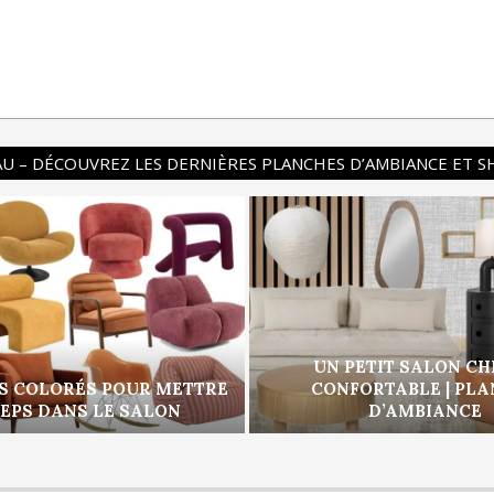
U – DÉCOUVREZ LES DERNIÈRES PLANCHES D’AMBIANCE ET 
UN PETIT SALON CH
S COLORÉS POUR METTRE
CONFORTABLE | PL
PEPS DANS LE SALON
D’AMBIANCE