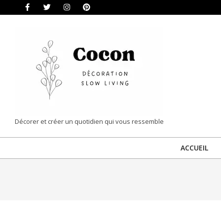
Skip
to
content
COCON
Décorer et créer un quotidien qui vous ressemble
|
ACCUEIL
DÉCORATION
&
SLOW
LIVING