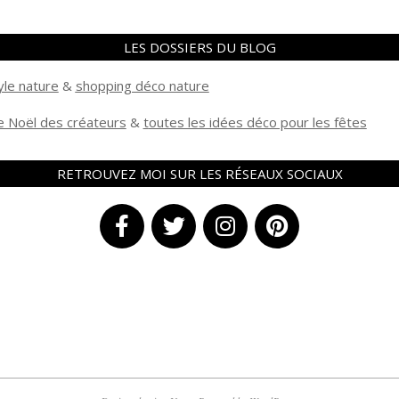
LES DOSSIERS DU BLOG
yle nature
&
shopping déco nature
 Noël des créateurs
&
t
outes les idées déco pour les fêtes
RETROUVEZ MOI SUR LES RÉSEAUX SOCIAUX