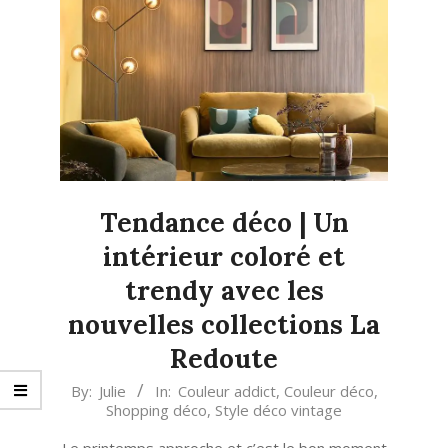
Tendance déco | Un
intérieur coloré et
trendy avec les
nouvelles collections La
Redoute
2023-
By:
Julie
In:
Couleur addict
,
Couleur déco
,
Shopping déco
,
Style déco vintage
03-
24