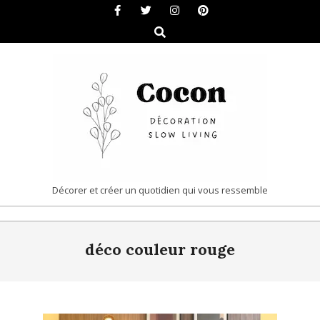
Skip
to
Search
content
COCON
Décorer et créer un quotidien qui vous ressemble
|
Primary
DÉCORATION
déco couleur rouge
Navigation
&
Menu
SLOW
LIVING