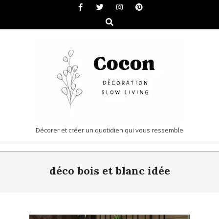
Skip
to
Search
content
COCON
Décorer et créer un quotidien qui vous ressemble
|
Primary
DÉCORATION
déco bois et blanc idée
Navigation
&
Menu
SLOW
LIVING