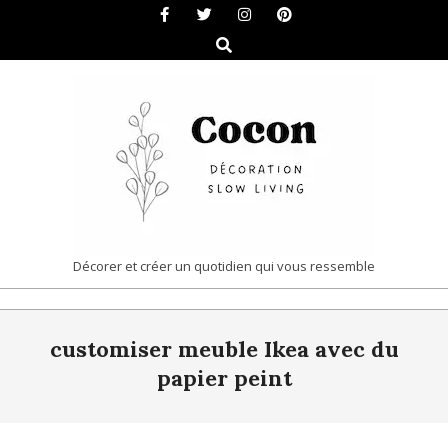
Skip
to
Search
content
COCON
Décorer et créer un quotidien qui vous ressemble
|
Primary
DÉCORATION
customiser meuble Ikea avec du
Navigation
&
Menu
papier peint
SLOW
LIVING