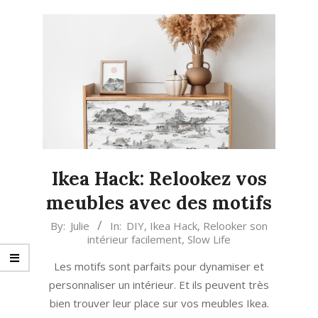
Ikea Hack: Relookez vos
meubles avec des motifs
2023-
By:
Julie
In:
DIY
,
Ikea Hack
,
Relooker son
intérieur facilement
,
Slow Life
05-
17
Les motifs sont parfaits pour dynamiser et
personnaliser un intérieur. Et ils peuvent très
bien trouver leur place sur vos meubles Ikea.