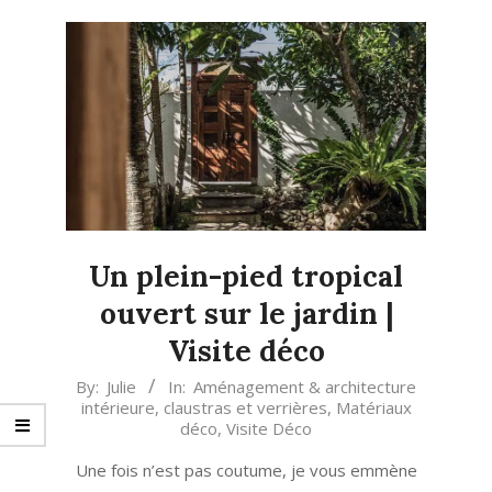
Un plein-pied tropical
ouvert sur le jardin |
Visite déco
2024-
By:
Julie
In:
Aménagement & architecture
intérieure
,
claustras et verrières
,
Matériaux
01-
déco
,
Visite Déco
09
Une fois n’est pas coutume, je vous emmène