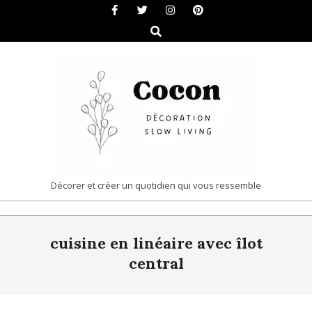
Skip
to
Search
content
COCON
Décorer et créer un quotidien qui vous ressemble
|
Primary
DÉCORATION
cuisine en linéaire avec îlot
Navigation
&
Menu
central
SLOW
LIVING