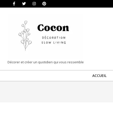
Skip
to
content
COCON
Décorer et créer un quotidien qui vous ressemble
|
ACCUEIL
DÉCORATION
&
SLOW
LIVING