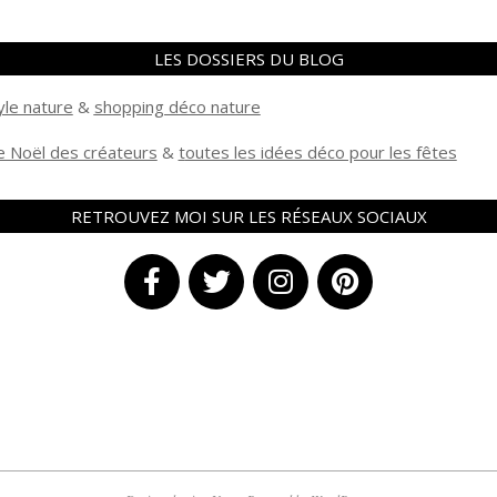
LES DOSSIERS DU BLOG
yle nature
&
shopping déco nature
 Noël des créateurs
&
t
outes les idées déco pour les fêtes
RETROUVEZ MOI SUR LES RÉSEAUX SOCIAUX