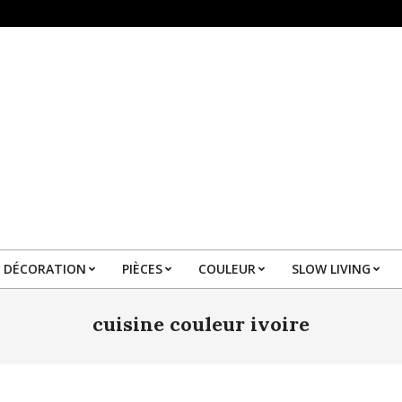
DÉCORATION
PIÈCES
COULEUR
SLOW LIVING
Primary
Navigation
cuisine couleur ivoire
Menu