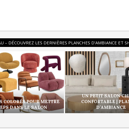
U – DÉCOUVREZ LES DERNIÈRES PLANCHES D’AMBIANCE ET 
UN PETIT SALON CH
S COLORÉS POUR METTRE
CONFORTABLE | PL
PEPS DANS LE SALON
D’AMBIANCE