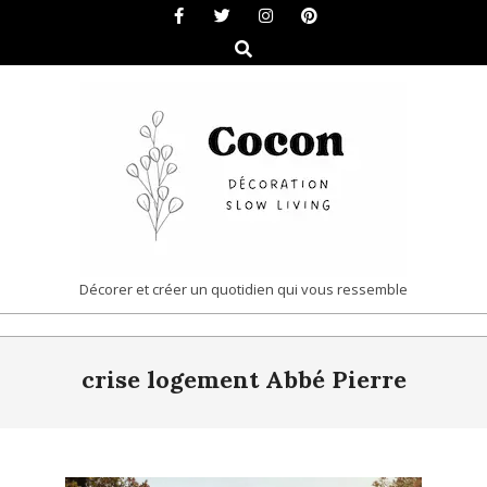
Skip
to
Search
content
COCON
Décorer et créer un quotidien qui vous ressemble
|
Primary
DÉCORATION
crise logement Abbé Pierre
Navigation
&
Menu
SLOW
LIVING