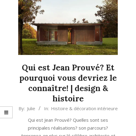
Qui est Jean Prouvé? Et
pourquoi vous devriez le
connaître! | design &
histoire
2024-
By:
Julie
In:
Histoire & décoration intérieure
04-
Qui est Jean Prouvé? Quelles sont ses
17
principales réalisations? son parcours?
Apprenez-en plus sur lé célèbre architecte et