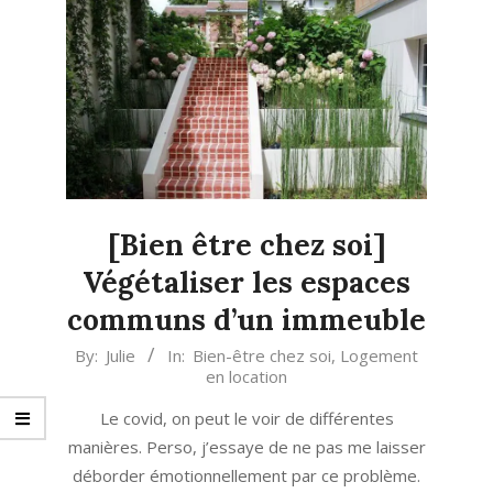
[Bien être chez soi]
Végétaliser les espaces
communs d’un immeuble
2021-
By:
Julie
In:
Bien-être chez soi
,
Logement
en location
03-
09
Le covid, on peut le voir de différentes
manières. Perso, j’essaye de ne pas me laisser
déborder émotionnellement par ce problème.