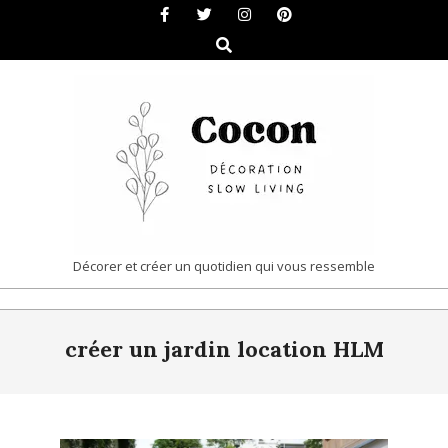
Skip
to
Search
content
COCON
Décorer et créer un quotidien qui vous ressemble
|
Primary
DÉCORATION
créer un jardin location HLM
Navigation
&
Menu
SLOW
LIVING