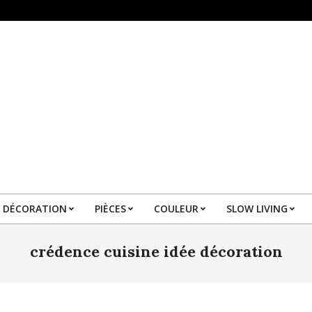
DÉCORATION
PIÈCES
COULEUR
SLOW LIVING
Primary
Navigation
crédence cuisine idée décoration
Menu