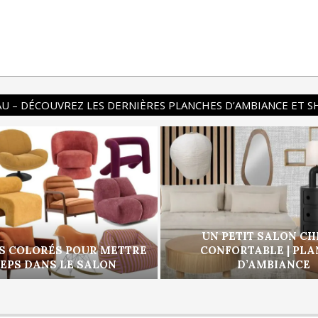
U – DÉCOUVREZ LES DERNIÈRES PLANCHES D’AMBIANCE ET 
UN PETIT SALON CH
S COLORÉS POUR METTRE
CONFORTABLE | PL
PEPS DANS LE SALON
D’AMBIANCE