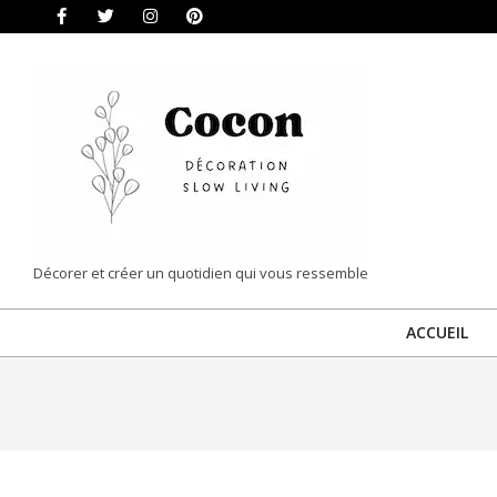
Skip
to
content
COCON
Décorer et créer un quotidien qui vous ressemble
|
ACCUEIL
DÉCORATION
&
SLOW
LIVING