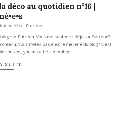
a déco au quotidien n°16 |
né•e•s
iration déco
,
Patreon
 blog sur Patreon. Vous me soutenez déjà sur Patreon?
 contenu. Vous n’êtes pas encore mécène du blog? C’est
 this content, you must be a member
A SUITE