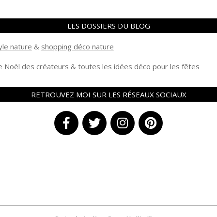
LES DOSSIERS DU BLOG
yle nature
&
shopping déco nature
 Noël des créateurs
&
t
outes les idées déco pour les fêtes
RETROUVEZ MOI SUR LES RÉSEAUX SOCIAUX