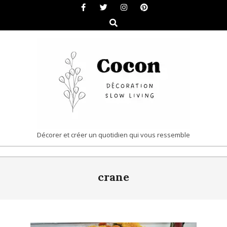
Skip
to
Search
content
COCON
Décorer et créer un quotidien qui vous ressemble
|
Primary
DÉCORATION
crane
Navigation
&
Menu
SLOW
LIVING