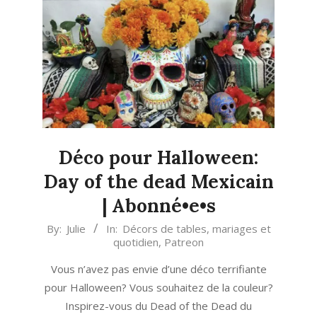
Déco pour Halloween:
Day of the dead Mexicain
| Abonné•e•s
2013-
By:
Julie
In:
Décors de tables, mariages et
quotidien
,
Patreon
10-
02
Vous n’avez pas envie d’une déco terrifiante
pour Halloween? Vous souhaitez de la couleur?
Inspirez-vous du Dead of the Dead du