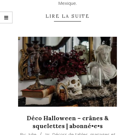
Mexique.
LIRE LA SUITE
Déco Halloween – crânes &
squelettes | abonné•e•s
2013-
By:
Julie
In:
Décors de tables, mariages et