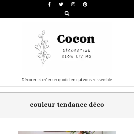
Skip
to
Search
content
COCON
Décorer et créer un quotidien qui vous ressemble
|
Primary
DÉCORATION
couleur tendance déco
Navigation
&
Menu
SLOW
LIVING