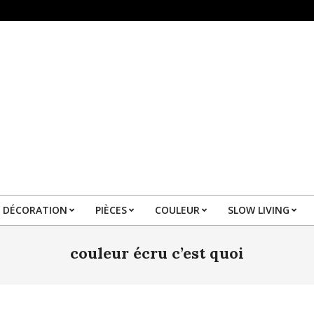
DÉCORATION
PIÈCES
COULEUR
SLOW LIVING
Primary
Navigation
couleur écru c’est quoi
Menu