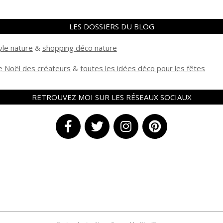
LES DOSSIERS DU BLOG
yle nature
&
shopping déco nature
 Noël des créateurs
&
t
outes les idées déco pour les fêtes
RETROUVEZ MOI SUR LES RÉSEAUX SOCIAUX