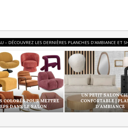
U – DÉCOUVREZ LES DERNIÈRES PLANCHES D’AMBIANCE ET 
UN PETIT SALON CH
S COLORÉS POUR METTRE
CONFORTABLE | PL
PEPS DANS LE SALON
D’AMBIANCE