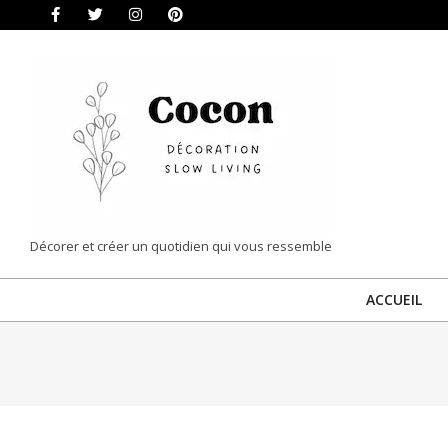
Skip
to
content
COCON
Décorer et créer un quotidien qui vous ressemble
|
ACCUEIL
DÉCORATION
&
SLOW
LIVING