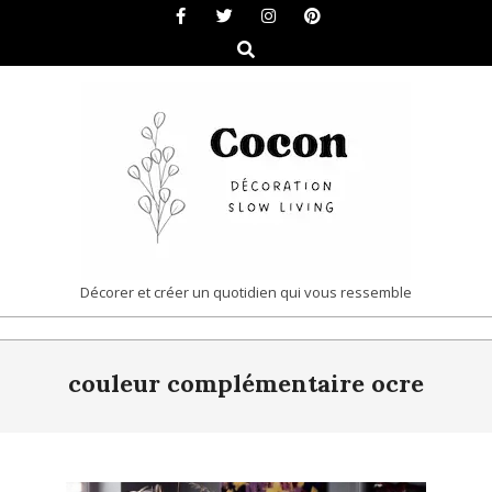
Skip
to
Search
content
COCON
Décorer et créer un quotidien qui vous ressemble
|
Primary
DÉCORATION
couleur complémentaire ocre
Navigation
&
Menu
SLOW
LIVING