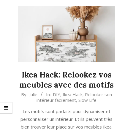
Ikea Hack: Relookez vos
meubles avec des motifs
2023-
By:
Julie
In:
DIY
,
Ikea Hack
,
Relooker son
intérieur facilement
,
Slow Life
05-
17
Les motifs sont parfaits pour dynamiser et
personnaliser un intérieur. Et ils peuvent très
bien trouver leur place sur vos meubles Ikea.