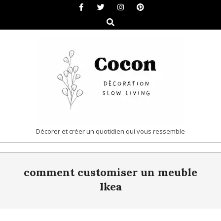
Skip
to
Search
content
COCON
Décorer et créer un quotidien qui vous ressemble
|
Primary
DÉCORATION
comment customiser un meuble
Navigation
&
Menu
Ikea
SLOW
LIVING