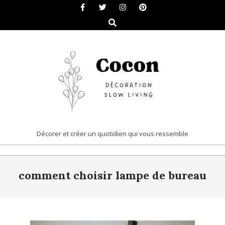
Skip
to
Search
content
COCON
Décorer et créer un quotidien qui vous ressemble
|
Primary
DÉCORATION
comment choisir lampe de bureau
Navigation
&
Menu
SLOW
LIVING